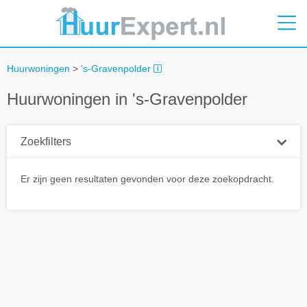
Huurwoningen
>
's-Gravenpolder
Huurwoningen in 's-Gravenpolder
Zoekfilters
Plaatsnaam
Er zijn geen resultaten gevonden voor deze zoekopdracht.
Straal
+ 0 km
Huurprijs tot
Zoek