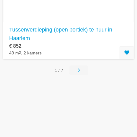
Tussenverdieping (open portiek) te huur in
Haarlem
€ 852
49 m
2
, 2 kamers
1 / 7