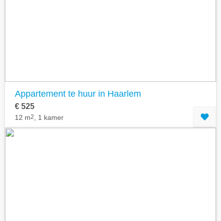
Geavanceerde zoekfilters tonen
Appartement te huur in Haarlem
€ 525
12 m
2
, 1 kamer