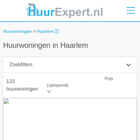
Huurwoningen
>
Haarlem
Huurwoningen in Haarlem
Zoekfilters
Prijs
133
Plaatsnaam
(oplopend)
huurwoningen
Straal
+ 0 km
Huurprijs tot
Zoek