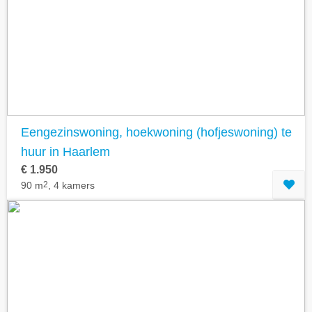
Geavanceerde zoekfilters tonen
Eengezinswoning, hoekwoning (hofjeswoning) te
huur in Haarlem
€ 1.950
90 m
2
, 4 kamers