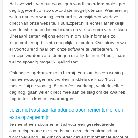
Het overzicht van huurwoningen wordt meerdere malen per
dag bijgewerkt om zo up-to-date mogelijk te zijn. Wanneer wij
weten dan een woning verhuurd is, verwijderen wij deze
direct van onze website. HuurExpert.nl is echter afhankelijk
van de informatie die makelaars en verhuurders verstrekken.
Uiteraard zetten wij ons enorm in om alle informatie zo
kloppend en up-to-date mogelijk te houden. Ook streven we
er voortdurend naar om onze software te verbeteren. In
principe worden veranderingen uiterlijk binnen 24 uur, maar
wel zo spoedig mogelijk, geüpdatet.
Ook helpen gebruikers ons hierbij. Een fout bij een woning
kan eenvoudig gemeld worden, middels de knop ‘Fout
melden’ bij de woning. Binnen één werkdag, vaak dezelfde
dag nog, gaan wij er direct mee aan de slag om de kwaliteit
nog beter te kunnen waarborgen.
Je zit niet vast aan langdurige abonnementen of een
extra opzegtermijn
Je neemt een abonnement af voor een geselecteerde
contractsperiode die steeds met dezelfde contractsduur
wordt verlengd. Je kunt op ieder gewenst moment je account