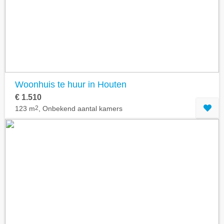
Geavanceerde zoekfilters tonen
Woonhuis te huur in Houten
€ 1.510
123 m
2
, Onbekend aantal kamers