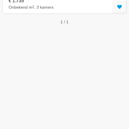
€ 1.735
Onbekend m
2
, 3 kamers
1 / 1