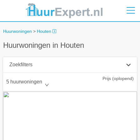
Huurwoningen
>
Houten
Huurwoningen in Houten
Zoekfilters
Prijs (oplopend)
Plaatsnaam
5 huurwoningen
Straal
+ 0 km
Huurprijs tot
Zoek