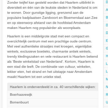
D
Zonder twijfel kan gesteld worden dat Haarlem uitblinkt in
diversiteit en één van de leukste steden in Nederland is om
A
te wonen. Door gunstige ligging, grenzend aan de
B
populaire badplaatsen Zandvoort en Bloemendaal aan Zee
en op steenworp afstand van de hoofdstad Amsterdam
D
maken Haarlem nog populairder als woonplaats.
D
Haarlem is een middelgrote stad met een compact en
E
overzichtelijk centrum met een prachtige oude centrum.
Met veel authentieke straatjes met kroegen, eigentijdse
G
winkels, exclusieve boetieks, charmante antiek winkels,
H
trendy kledingszaken en vele restaurant is Haarlem bekend
als ‘Beste winkelstad van Nederland’. Kortom, Haarlem is
L
een stad die leeft. De combinatie van cultuur, winkelen,
L
lekker eten, het strand en het uitstapje naar Amsterdam
maakt Haarlem tot een unieke stad.
M
Haarlem is onderverdeeld in ca. 40 verschillende wijken:
N
Boerhaavewijk
R
Bomenbuurt
U