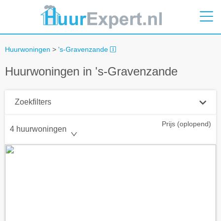
Huurwoningen
>
's-Gravenzande
Huurwoningen in 's-Gravenzande
Zoekfilters
Prijs (oplopend)
Plaatsnaam
4 huurwoningen
Straal
+ 0 km
Huurprijs tot
Zoek