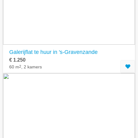
Geavanceerde zoekfilters tonen
Galerijflat te huur in 's-Gravenzande
€ 1.250
60 m
2
, 2 kamers