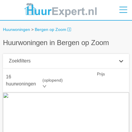
Huurwoningen
>
Bergen op Zoom
Huurwoningen in Bergen op Zoom
Zoekfilters
Prijs
16
Plaatsnaam
(oplopend)
huurwoningen
Straal
+ 0 km
Huurprijs tot
Zoek