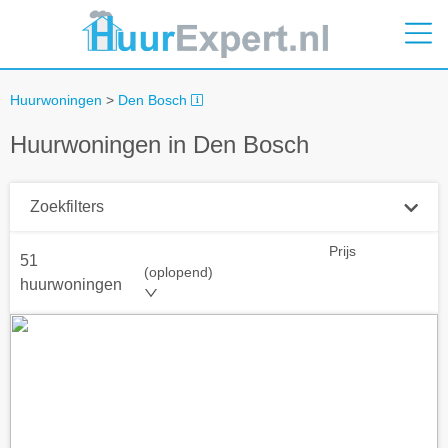
Huurwoningen
>
Den Bosch
Huurwoningen in Den Bosch
Zoekfilters
Prijs
51
Plaatsnaam
(oplopend)
huurwoningen
Straal
+ 0 km
Huurprijs tot
Zoek