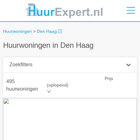
Huurwoningen
>
Den Haag
Huurwoningen in Den Haag
Zoekfilters
Prijs
495
Plaatsnaam
(oplopend)
huurwoningen
Straal
+ 0 km
Huurprijs tot
Zoek