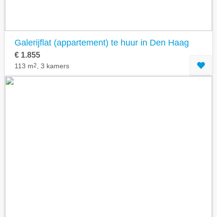
Galerijflat (appartement) te huur in Den Haag
€ 1.855
113 m
2
, 3 kamers