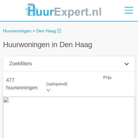
Huurwoningen
>
Den Haag
Huurwoningen in Den Haag
Zoekfilters
Prijs
477
Plaatsnaam
(oplopend)
huurwoningen
Straal
+ 0 km
Huurprijs tot
Zoek