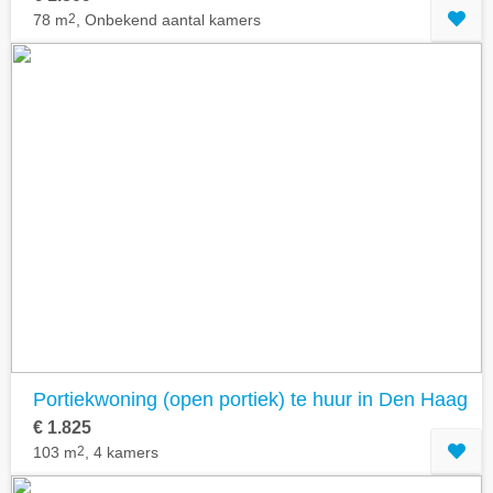
78 m
2
, Onbekend aantal kamers
Portiekwoning (open portiek) te huur in Den Haag
€ 1.825
103 m
2
, 4 kamers