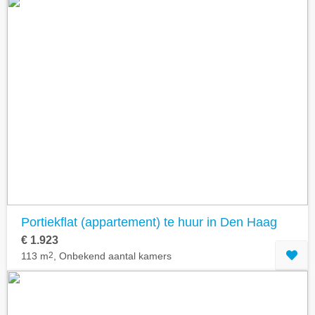
Portiekflat (appartement) te huur in Den Haag
€ 1.923
113 m
2
, Onbekend aantal kamers