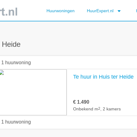
Huurwoningen
HuurExpert.nl
r Heide
1 huurwoning
Te huur in Huis ter Heide
€ 1.490
Onbekend m
2
, 2 kamers
1 huurwoning