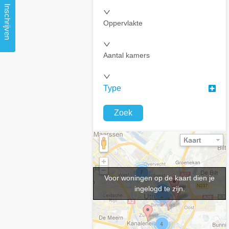
Inschrijven
Oppervlakte
Aantal kamers
Type
Zoek
Voor woningen op de kaart dien je
ingelogd te zijn.