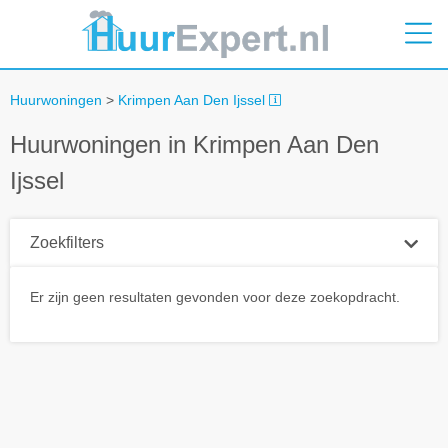
Huurwoningen
>
Krimpen Aan Den Ijssel
Huurwoningen in Krimpen Aan Den
Ijssel
Zoekfilters
Plaatsnaam
Er zijn geen resultaten gevonden voor deze zoekopdracht.
Straal
+ 0 km
Huurprijs tot