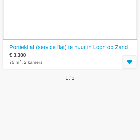
Geavanceerde zoekfilters tonen
Portiekflat (service flat) te huur in Loon op Zand
€ 3.300
75 m
2
, 2 kamers
1 / 1