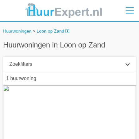
Huurwoningen
>
Loon op Zand
Huurwoningen in Loon op Zand
Zoekfilters
1 huurwoning
Plaatsnaam
Straal
+ 0 km
Huurprijs tot
Zoek