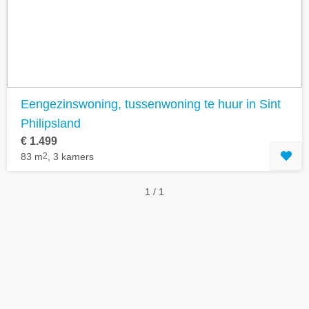
Geavanceerde zoekfilters tonen
Eengezinswoning, tussenwoning te huur in Sint
Philipsland
€ 1.499
83 m
2
, 3 kamers
1 / 1