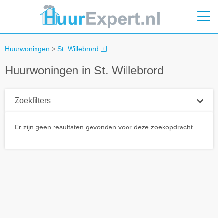
Huurwoningen
>
St. Willebrord
Huurwoningen in St. Willebrord
Zoekfilters
Plaatsnaam
Er zijn geen resultaten gevonden voor deze zoekopdracht.
Straal
+ 0 km
Huurprijs tot
Zoek