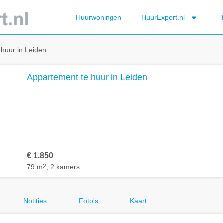
Huurwoningen
HuurExpert.nl
huur in Leiden
Appartement te huur in Leiden
€ 1.850
79 m
2
, 2 kamers
Notities
Foto's
Kaart