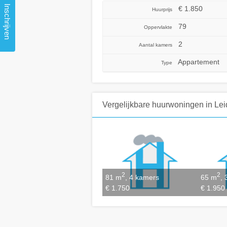
Inschrijven
€ 1.850
Huurprijs
79
Oppervlakte
2
Aantal kamers
Appartement
Type
Vergelijkbare huurwoningen
in Le
2
2
81 m
, 4 kamers
65 m
,
€ 1.750
€ 1.950