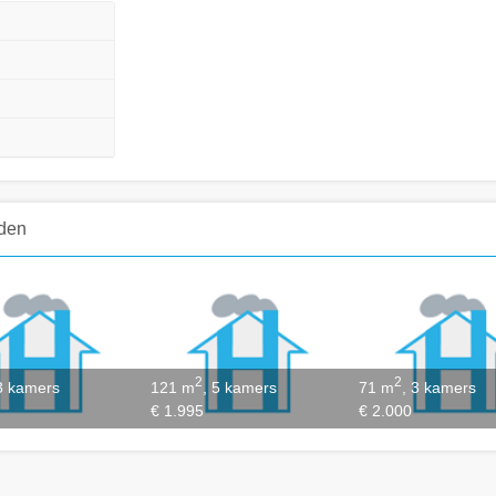
iden
2
2
 3 kamers
121 m
, 5 kamers
71 m
, 3 kamers
€ 1.995
€ 2.000