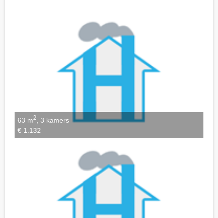
Notities bewaren
2
63 m
, 3 kamers
€ 1.132