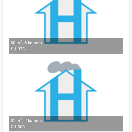
2
80 m
, 3 kamers
€ 1.075
2
61 m
, 2 kamers
€ 1.300