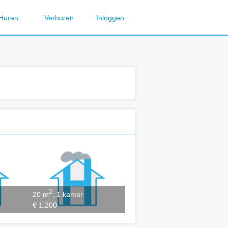
Huren
Verhuren
Inloggen
2
20 m
, 1 kamer
€ 1.200