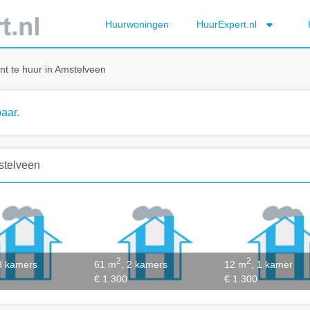
Huurwoningen
HuurExpert.nl
t te huur in Amstelveen
aar.
stelveen
2
2
 3 kamers
61 m
, 2 kamers
12 m
, 1 kamer
€ 1.300
€ 1.300