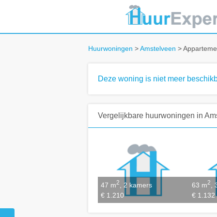
Huurwoningen
>
Amstelveen
> Appartemen
Deze woning is niet meer beschikb
Vergelijkbare huurwoningen
in Am
2
2
47 m
, 2 kamers
63 m
,
€ 1.210
€ 1.132