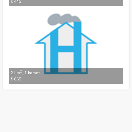
€ 445
2
21 m
, 1 kamer
€ 665