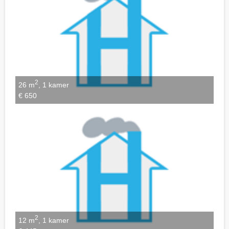
2
26 m
, 1 kamer
€ 650
2
12 m
, 1 kamer