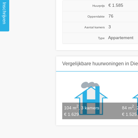
Inschrijven
€ 1.585
Huurprijs
76
Oppervlakte
3
Aantal kamers
Appartement
Type
Vergelijkbare huurwoningen
in Di
2
2
104 m
, 3 kamers
84 m
,
€ 1.629
€ 1.525