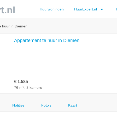
Huurwoningen
HuurExpert.nl
e huur in Diemen
Appartement te huur in Diemen
€ 1.585
76 m
2
, 3 kamers
Notities
Foto's
Kaart