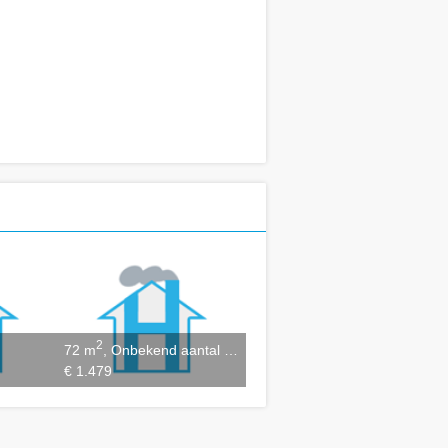
2
72 m
, Onbekend aantal kamers
€ 1.479