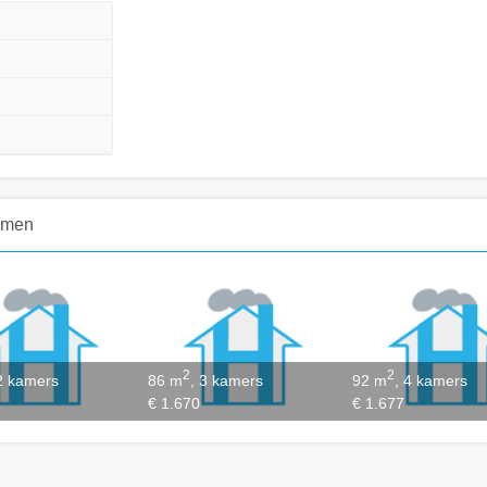
emen
2
2
 2 kamers
86 m
, 3 kamers
92 m
, 4 kamers
€ 1.670
€ 1.677