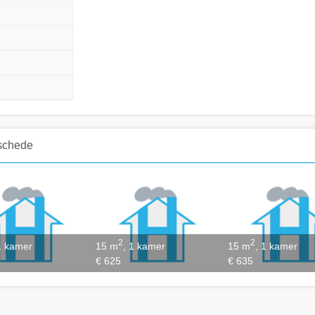
schede
2
2
1 kamer
15 m
, 1 kamer
15 m
, 1 kamer
€ 625
€ 635