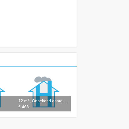
2
12 m
, Onbekend aantal kamers
€ 468