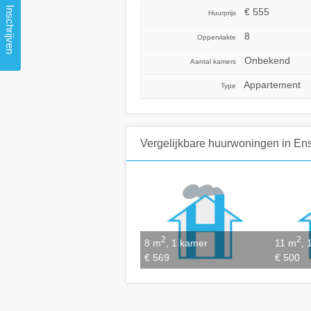
Inschrijven
€ 555
Huurprijs
8
Oppervlakte
Onbekend
Aantal kamers
Appartement
Type
Vergelijkbare huurwoningen
in En
2
2
8 m
, 1 kamer
11 m
, 
€ 569
€ 500