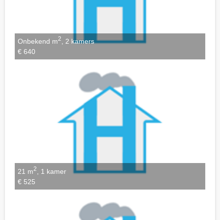
2
Onbekend m
, 2 kamers
€ 640
2
21 m
, 1 kamer
€ 525