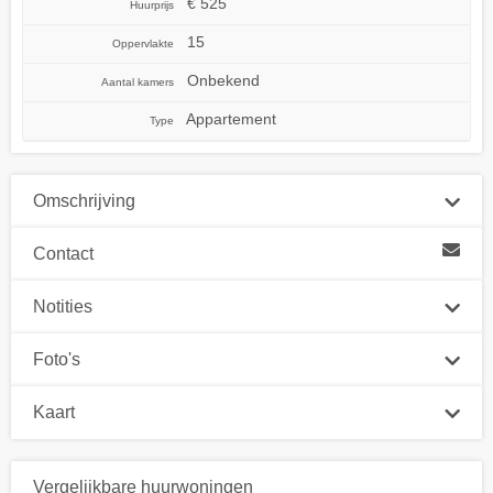
€ 525
Huurprijs
15
Oppervlakte
Onbekend
Aantal kamers
Appartement
Type
Omschrijving
Contact
Notities
Foto's
Kaart
Vergelijkbare huurwoningen