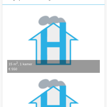
Notities bewaren
2
15 m
, 1 kamer
€ 550