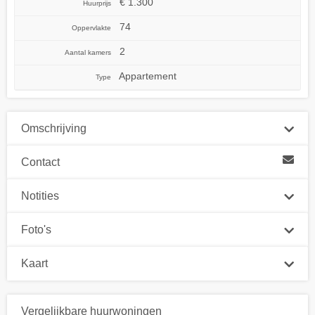
€ 1.300
Huurprijs
74
Oppervlakte
2
Aantal kamers
Appartement
Type
Omschrijving
Contact
Notities
Foto's
Kaart
Vergelijkbare huurwoningen