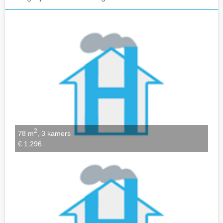
Notities bewaren
2
78 m
, 3 kamers
€ 1.296