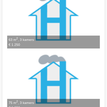
2
63 m
, 3 kamers
€ 1.250
2
75 m
, 3 kamers