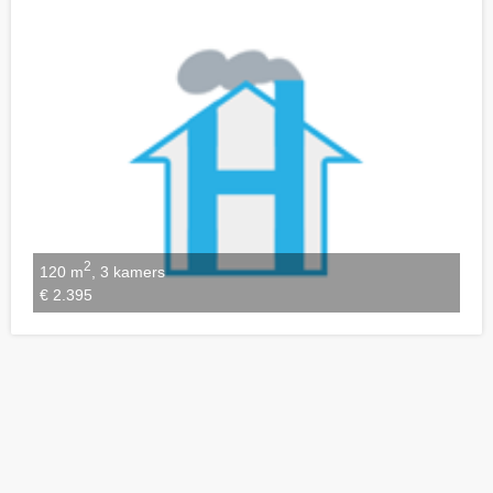
Notities bewaren
2
120 m
, 3 kamers
€ 2.395