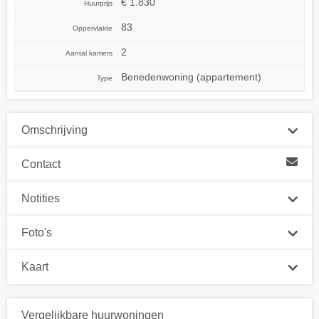
€ 1.830
Huurprijs
83
Oppervlakte
2
Aantal kamers
Benedenwoning (appartement)
Type
Omschrijving
Contact
Notities
Foto's
Kaart
Vergelijkbare huurwoningen