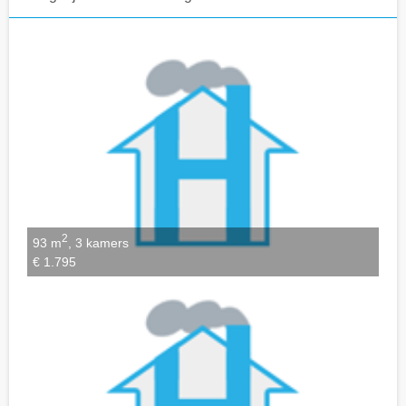
Notities bewaren
2
93 m
, 3 kamers
€ 1.795