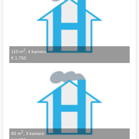
2
110 m
, 4 kamers
€ 1.750
2
80 m
, 3 kamers