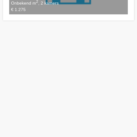
2
Onbekend m
, 2 kamers
€ 1.275