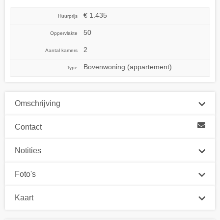
€ 1.435
Huurprijs
50
Oppervlakte
2
Aantal kamers
Bovenwoning (appartement)
Type
Omschrijving
Contact
Notities
Foto's
Kaart