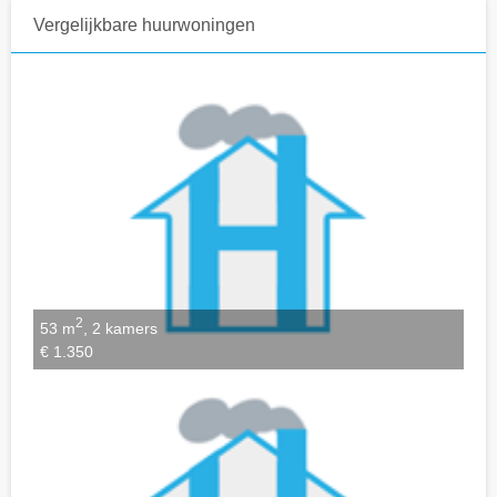
Vergelijkbare huurwoningen
Notities bewaren
2
53 m
, 2 kamers
€ 1.350