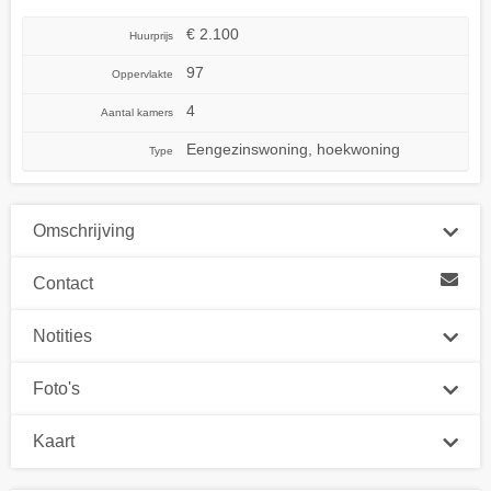
€ 2.100
Huurprijs
97
Oppervlakte
4
Aantal kamers
Eengezinswoning, hoekwoning
Type
Omschrijving
Contact
Notities
Foto's
Kaart