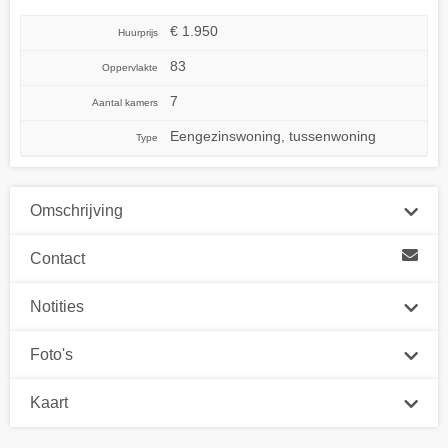
€ 1.950
Huurprijs
83
Oppervlakte
7
Aantal kamers
Eengezinswoning, tussenwoning
Type
Omschrijving
Contact
Notities
Foto's
Kaart