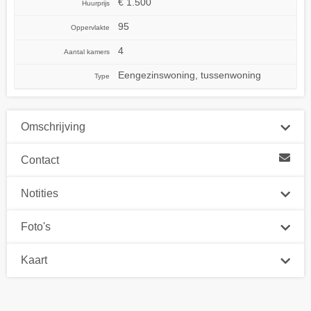
€ 1.500
Huurprijs
95
Oppervlakte
4
Aantal kamers
Eengezinswoning, tussenwoning
Type
Omschrijving
Contact
Notities
Foto's
Kaart