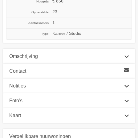
€ 856
Huurprijs
23
Oppervlakte
1
Aantal kamers
Kamer / Studio
Type
Omschrijving
Contact
Notities
Foto's
Kaart
Vergelijkbare huurwoningen