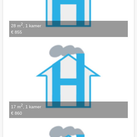
2
28 m
, 1 kamer
€ 855
2
17 m
, 1 kamer
€ 860