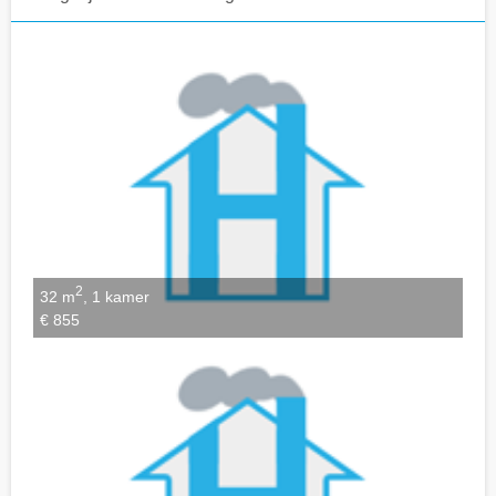
Notities bewaren
2
32 m
, 1 kamer
€ 855