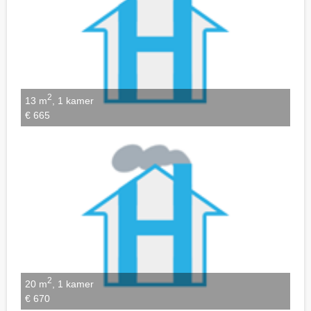
2
13 m
, 1 kamer
€ 665
2
20 m
, 1 kamer
€ 670