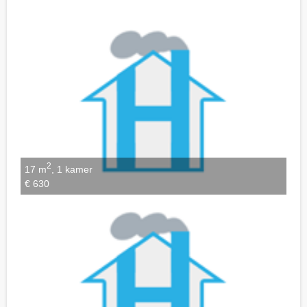
Notities bewaren
2
17 m
, 1 kamer
€ 630