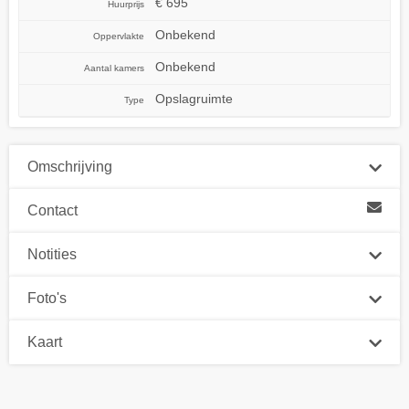
€ 695
Huurprijs
Onbekend
Oppervlakte
Onbekend
Aantal kamers
Opslagruimte
Type
Omschrijving
Contact
Notities
Foto's
Kaart