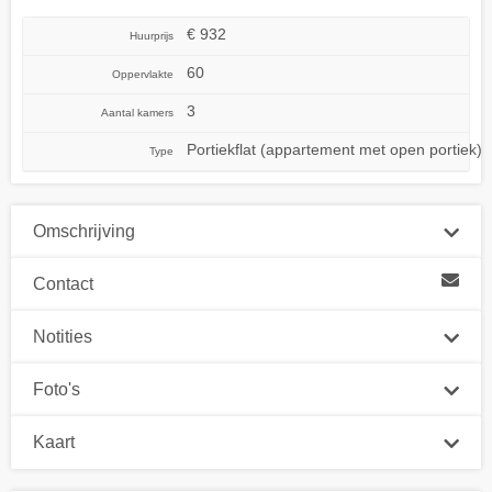
€ 932
Huurprijs
60
Oppervlakte
3
Aantal kamers
Portiekflat (appartement met open portiek)
Type
Omschrijving
Contact
Notities
Foto's
Kaart