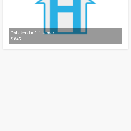
2
Onbekend m
, 1 kamer
€ 845