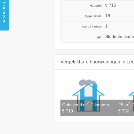
Inschrijven
€ 715
Huurprijs
19
Oppervlakte
1
Aantal kamers
Studentenkam
Type
Vergelijkbare huurwoningen
in Le
2
2
Onbekend m
, 2 kamers
25 m
, 
€ 710
€ 750