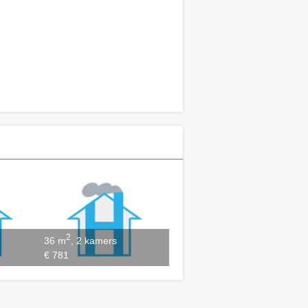
2
36 m
, 2 kamers
€ 781