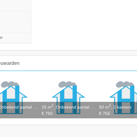
er
euwarden
2
2
Onbekend aantal kamers
15 m
, Onbekend aantal kamers
50 m
, 2 kamers
€ 750
€ 755