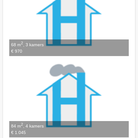
2
68 m
, 3 kamers
€ 970
2
84 m
, 4 kamers
€ 1.045