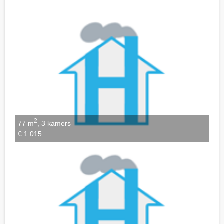
Notities bewaren
2
77 m
, 3 kamers
€ 1.015