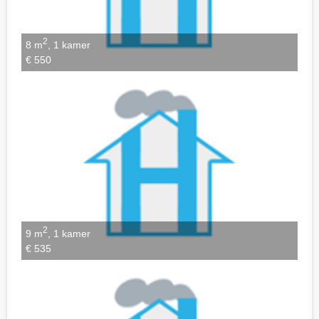
2
8 m
, 1 kamer
€ 550
2
9 m
, 1 kamer
€ 535