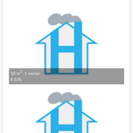
Notities bewaren
2
18 m
, 1 kamer
€ 575