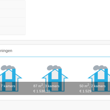
oningen
2
2
, 7 kamers
87 m
, 3 kamers
50 m
, 2 kamers
€ 1.530,10
€ 1.529