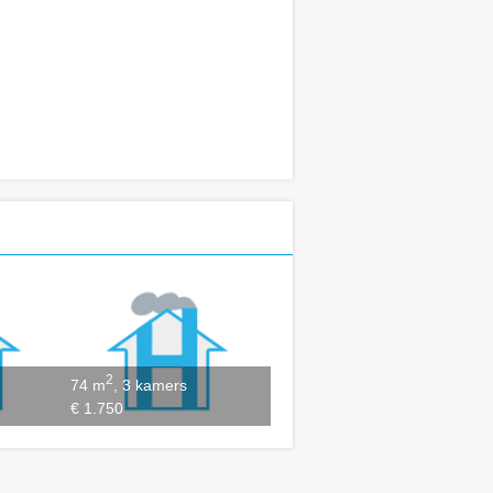
2
74 m
, 3 kamers
€ 1.750