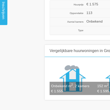
Inschrijven
€ 1.575
Huurprijs
113
Oppervlakte
Onbekend
Aantal kamers
Type
Vergelijkbare huurwoningen
in Gr
2
2
Onbekend m
, 2 kamers
152 m
€ 1.555
€ 1.595