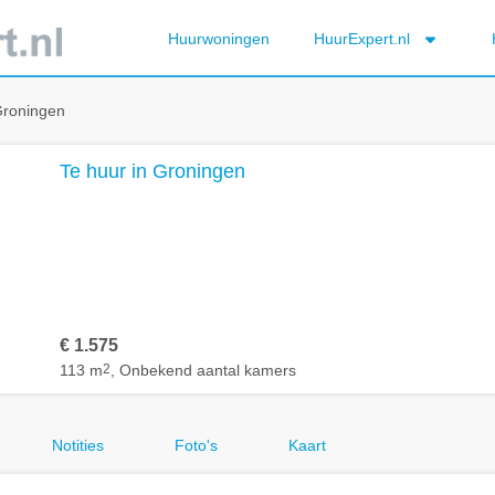
Huurwoningen
HuurExpert.nl
Groningen
Te huur in Groningen
€ 1.575
113 m
2
, Onbekend aantal kamers
Notities
Foto's
Kaart