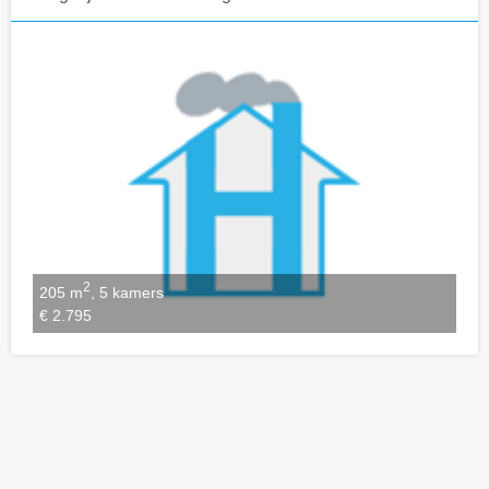
Notities bewaren
2
205 m
, 5 kamers
€ 2.795