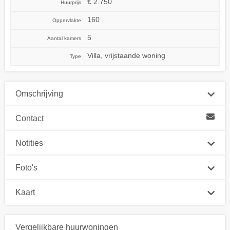
€ 2.750
Huurprijs
160
Oppervlakte
5
Aantal kamers
Villa, vrijstaande woning
Type
Omschrijving
Contact
Notities
Foto's
Kaart
Vergelijkbare huurwoningen