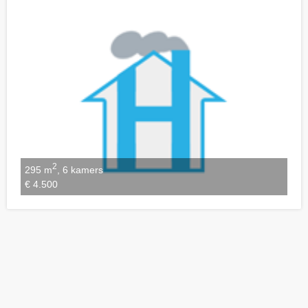
Notities bewaren
2
295 m
, 6 kamers
€ 4.500