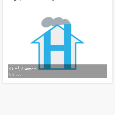
Notities bewaren
2
91 m
, 3 kamers
€ 2.300