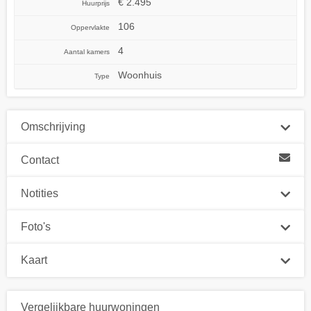
€ 2.495
Huurprijs
106
Oppervlakte
4
Aantal kamers
Woonhuis
Type
Omschrijving
Contact
Notities
Foto's
Kaart
Vergelijkbare huurwoningen