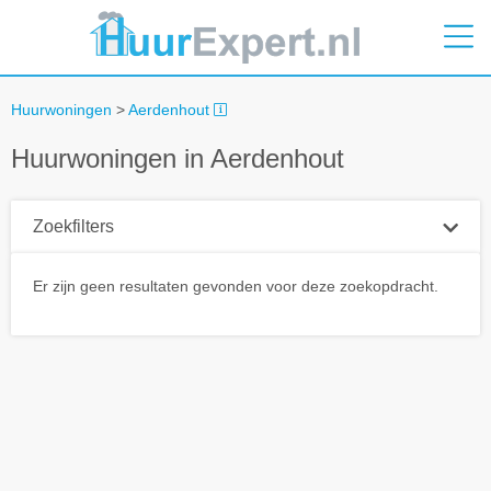
Huurwoningen
>
Aerdenhout
Huurwoningen in Aerdenhout
Zoekfilters
Plaatsnaam
Er zijn geen resultaten gevonden voor deze zoekopdracht.
Straal
+ 0 km
Huurprijs tot
Zoek