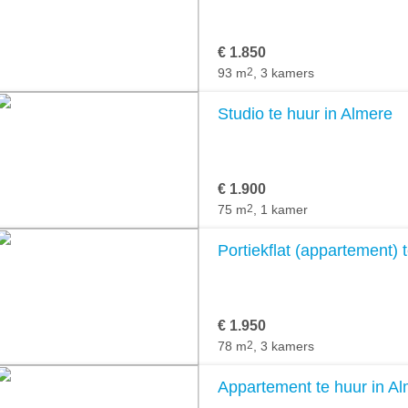
€ 1.850
93 m
2
, 3 kamers
Studio te huur in Almere
€ 1.900
75 m
2
, 1 kamer
Portiekflat (appartement) 
€ 1.950
78 m
2
, 3 kamers
Appartement te huur in A