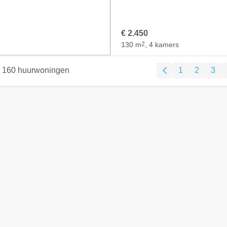
€ 2.450
130 m
2
, 4 kamers
160 huurwoningen
1
2
3