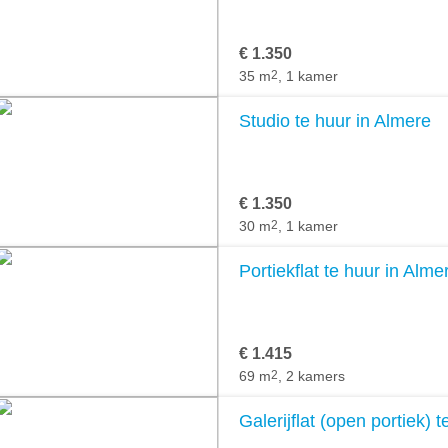
€ 1.350
35 m
2
, 1 kamer
Studio te huur in Almere
€ 1.350
30 m
2
, 1 kamer
Portiekflat te huur in Alme
€ 1.415
69 m
2
, 2 kamers
Galerijflat (open portiek) 