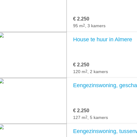
€ 2.250
95 m
2
, 3 kamers
House te huur in Almere
€ 2.250
120 m
2
, 2 kamers
Eengezinswoning, geschak
€ 2.250
127 m
2
, 5 kamers
Eengezinswoning, tussenw