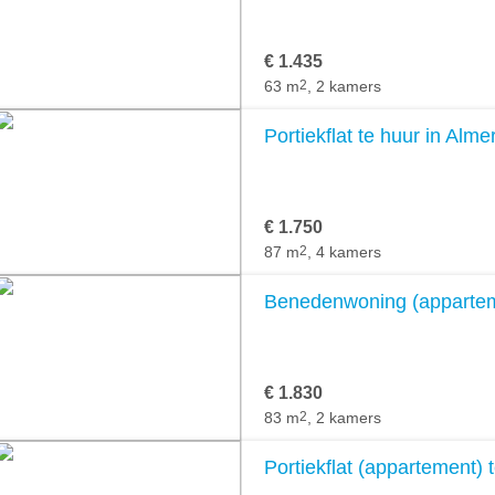
€ 1.435
63 m
2
, 2 kamers
Portiekflat te huur in Alme
€ 1.750
87 m
2
, 4 kamers
Benedenwoning (apparteme
€ 1.830
83 m
2
, 2 kamers
Portiekflat (appartement) 