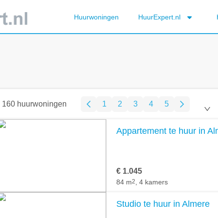
Huurwoningen
HuurExpert.nl
160 huurwoningen
1
2
3
4
5
Appartement te huur in A
€ 1.045
84 m
2
, 4 kamers
Studio te huur in Almere