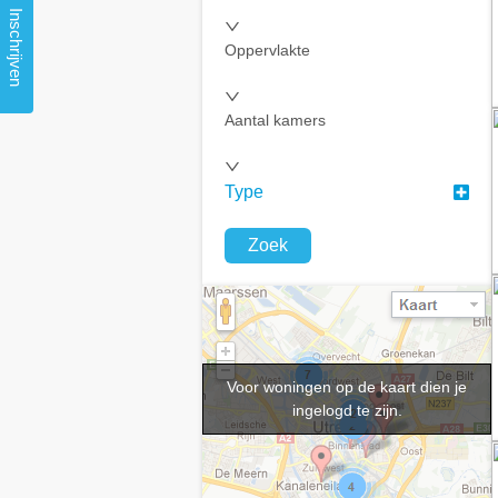
Inschrijven
Oppervlakte
Aantal kamers
Type
Zoek
Voor woningen op de kaart dien je
ingelogd te zijn.