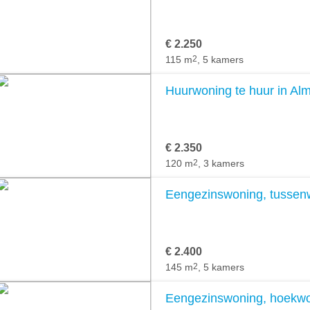
€ 2.250
115 m
2
, 5 kamers
Huurwoning te huur in Al
€ 2.350
120 m
2
, 3 kamers
Eengezinswoning, tussenw
€ 2.400
145 m
2
, 5 kamers
Eengezinswoning, hoekwon