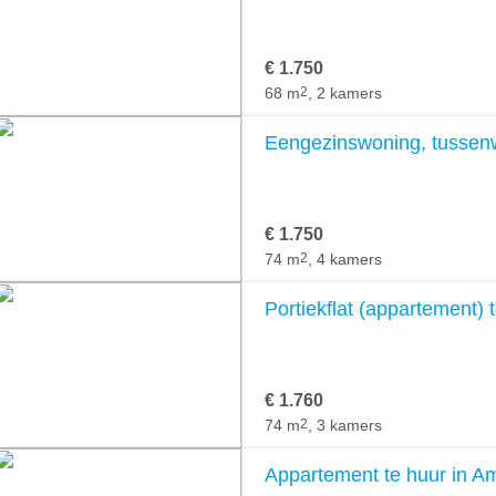
€ 1.750
68 m
2
, 2 kamers
Eengezinswoning, tussen
€ 1.750
74 m
2
, 4 kamers
Portiekflat (appartement)
€ 1.760
74 m
2
, 3 kamers
Appartement te huur in 