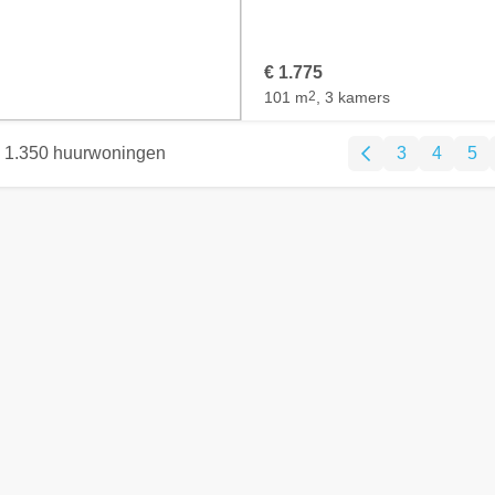
€ 1.775
101 m
2
, 3 kamers
1.350 huurwoningen
3
4
5