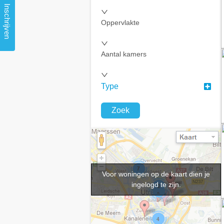
Inschrijven
Oppervlakte
Aantal kamers
Type
Zoek
Voor woningen op de kaart dien je
ingelogd te zijn.