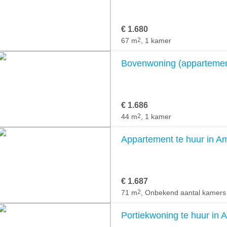
€ 1.680
67 m
2
, 1 kamer
Bovenwoning (appartemen
€ 1.686
44 m
2
, 1 kamer
Appartement te huur in 
€ 1.687
71 m
2
, Onbekend aantal kamers
Portiekwoning te huur in