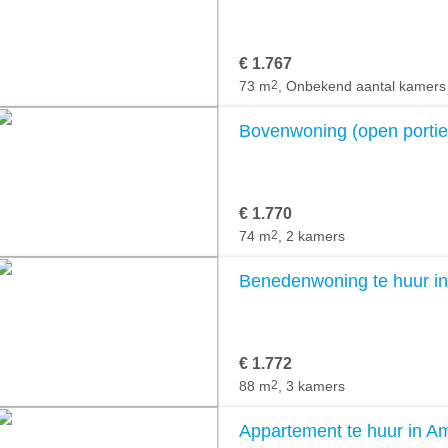
€ 1.767
73 m
2
, Onbekend aantal kamers
Bovenwoning (open portie
€ 1.770
74 m
2
, 2 kamers
Benedenwoning te huur i
€ 1.772
88 m
2
, 3 kamers
Appartement te huur in 