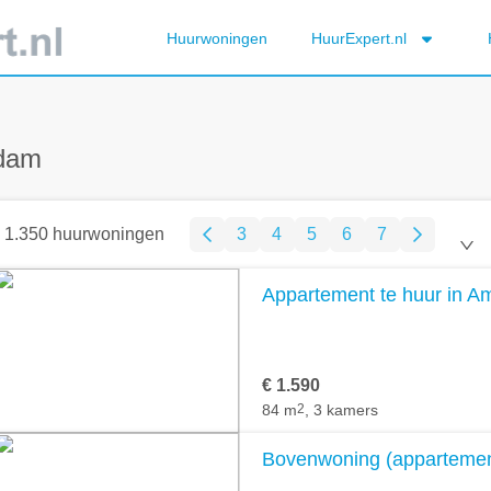
Huurwoningen
HuurExpert.nl
rdam
1.350 huurwoningen
3
4
5
6
7
Appartement te huur in 
€ 1.590
84 m
2
, 3 kamers
Bovenwoning (appartemen