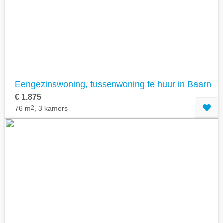
Geavanceerde zoekfilters tonen
Eengezinswoning, tussenwoning te huur in Baarn
€ 1.875
76 m
2
, 3 kamers