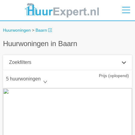
Huurwoningen
>
Baarn
Huurwoningen in Baarn
Zoekfilters
Prijs (oplopend)
Plaatsnaam
5 huurwoningen
Straal
+ 0 km
Huurprijs tot
Zoek