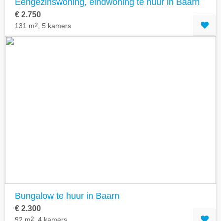
Eengezinswoning, eindwoning te huur in Baarn
€ 2.750
131 m
2
, 5 kamers
Bungalow te huur in Baarn
€ 2.300
92 m
2
, 4 kamers