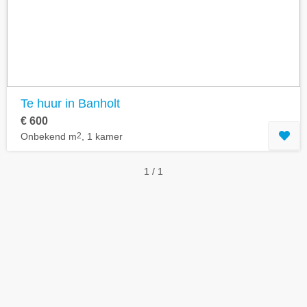
Geavanceerde zoekfilters tonen
Te huur in Banholt
€ 600
Onbekend m
2
, 1 kamer
1 / 1