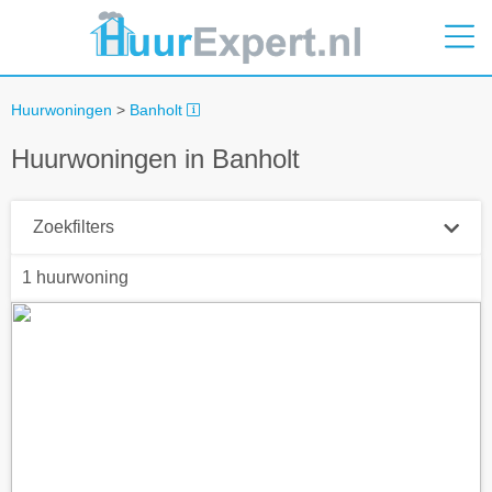
Huurwoningen
>
Banholt
Huurwoningen in Banholt
Zoekfilters
1 huurwoning
Plaatsnaam
Straal
+ 0 km
Huurprijs tot
Zoek