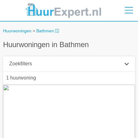
Huurwoningen
>
Bathmen
Huurwoningen in Bathmen
Zoekfilters
1 huurwoning
Plaatsnaam
Straal
+ 0 km
Huurprijs tot
Zoek