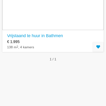
Geavanceerde zoekfilters tonen
Vrijstaand te huur in Bathmen
€ 1.995
138 m
2
, 4 kamers
1 / 1