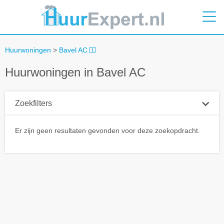
Huurwoningen
>
Bavel AC
Huurwoningen in Bavel AC
Zoekfilters
Plaatsnaam
Er zijn geen resultaten gevonden voor deze zoekopdracht.
Straal
+ 0 km
Huurprijs tot
Zoek