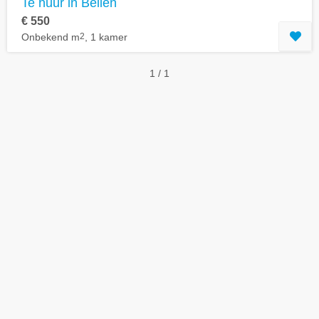
Te huur in Beilen
€ 550
Onbekend m
2
, 1 kamer
1 / 1