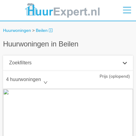
Huurwoningen
>
Beilen
Huurwoningen in Beilen
Zoekfilters
Prijs (oplopend)
Plaatsnaam
4 huurwoningen
Straal
+ 0 km
Huurprijs tot
Zoek