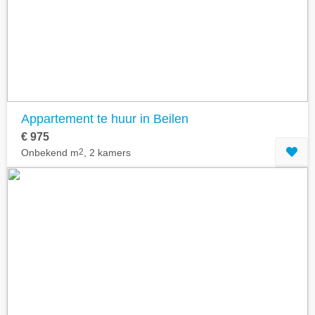
Geavanceerde zoekfilters tonen
Appartement te huur in Beilen
€ 975
Onbekend m
2
, 2 kamers