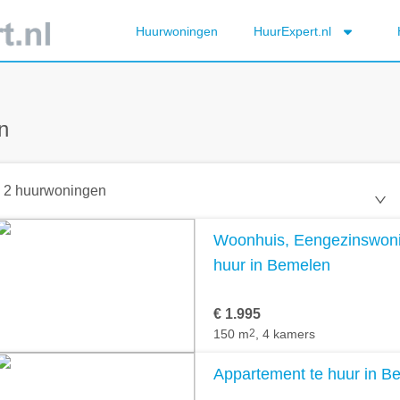
Huurwoningen
HuurExpert.nl
n
2 huurwoningen
Woonhuis, Eengezinswonin
huur in Bemelen
€ 1.995
150 m
2
, 4 kamers
Appartement te huur in B