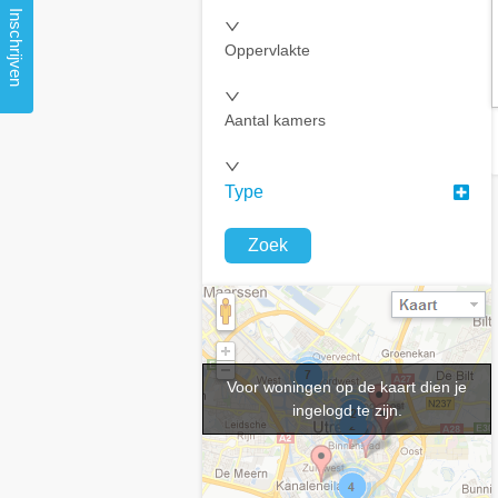
Inschrijven
Oppervlakte
Aantal kamers
Type
Zoek
Voor woningen op de kaart dien je
ingelogd te zijn.