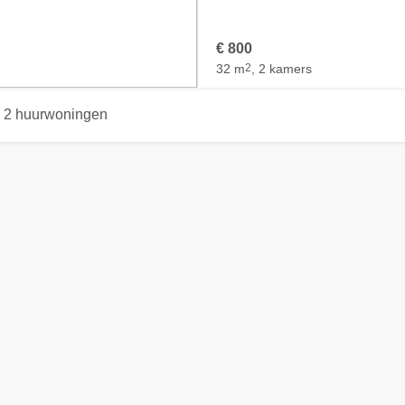
€ 800
32 m
2
, 2 kamers
2 huurwoningen